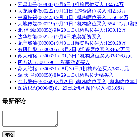
•
宏昌电子(603002) 9月6日,1机构席位买入:1346.4万
•
太龙药业(600222) 9月11日,1游资席位买入:412.33万
•
中原特钢(002423) 9月11日,1机构席位买入:1356.44万
•
大地传媒(000719) 9月11日,1机构席位买入:554.27万,1游
•
北 信 源(300352) 9月20日,3机构席位买入:1930.12万
•
达华智能(002512):9月4日,私募游资买入
•
龙宇燃油(603003) 9月3日,1游资席位买入:1290.28万
•
有研硅股（600206）9月3日,2游资席位买入846.4万元
•
苏大维格（300331）9月3日,1机构席位买入838.36万元
•
四方达（3001790）:私募游资买入
•
苏大维格（300331）8月30日,1机构席位买入380万元
•
深 天 马(000050) 8月29日,3机构席位大幅买入
•
金卡股份(300349) 8月29日,5机构席位买入,1机构席位卖出,
•
深纺织A(000045) 8月29日,2机构席位买入:493.06万
最新评论
评论