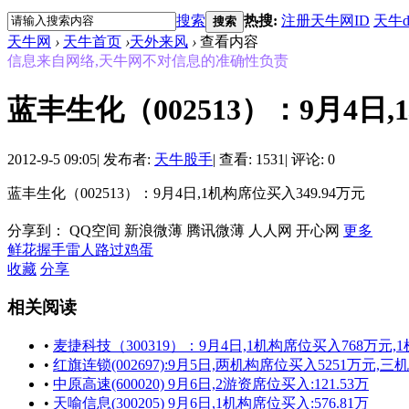
搜索
热搜:
注册天牛网ID
天牛d
搜索
天牛网
›
天牛首页
›
天外来风
›
查看内容
信息来自网络,天牛网不对信息的准确性负责
蓝丰生化（002513）：9月4日,
2012-9-5 09:05
|
发布者:
天牛股手
|
查看: 1531
|
评论: 0
蓝丰生化（002513）：9月4日,1机构席位买入349.94万元
分享到：
QQ空间
新浪微薄
腾讯微薄
人人网
开心网
更多
鲜花
握手
雷人
路过
鸡蛋
收藏
分享
相关阅读
•
麦捷科技（300319）：9月4日,1机构席位买入768万元,
•
红旗连锁(002697):9月5日,两机构席位买入5251万元,三
•
中原高速(600020) 9月6日,2游资席位买入:121.53万
•
天喻信息(300205) 9月6日,1机构席位买入:576.81万