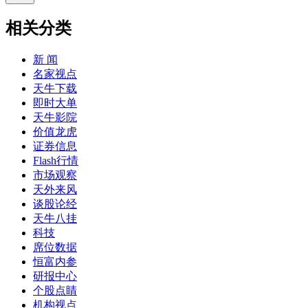
相关分类
新 闻
名家视点
天牛下载
即时大单
天牛影院
价值龙虎
证券信息
Flash行情
市场观察
天外来风
谈股论经
天牛八挂
科技
席位数据
恒富内参
研报中心
个股点睛
机构视点