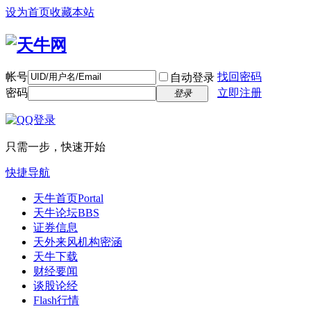
设为首页
收藏本站
帐号
找回密码
自动登录
密码
立即注册
登录
只需一步，快速开始
快捷导航
天牛首页
Portal
天牛论坛
BBS
证券信息
天外来风
机构密涵
天牛下载
财经要闻
谈股论经
Flash行情