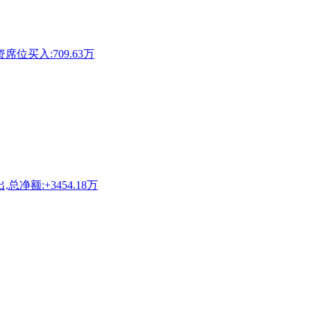
资席位买入:709.63万
总净额:+3454.18万