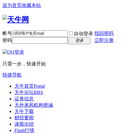
设为首页
收藏本站
帐号
找回密码
自动登录
密码
立即注册
登录
只需一步，快速开始
快捷导航
天牛首页
Portal
天牛论坛
BBS
证券信息
天外来风
机构密涵
天牛下载
财经要闻
谈股论经
Flash行情