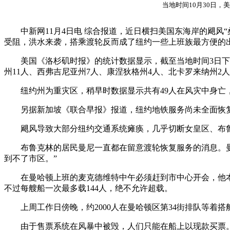
当地时间10月30日，美
中新网11月4日电 综合报道，近日横扫美国东海岸的飓风
受阻，洪水来袭，搭乘渡轮反而成了纽约一些上班族最方便的
美国《洛杉矶时报》的统计数据显示，截至当地时间3日下午
州11人、西弗吉尼亚州7人、康涅狄格州4人、北卡罗来纳州2
纽约州为重灾区，稍早时数据显示共有49人在风灾中身亡
另据新加坡《联合早报》报道，纽约地铁服务尚未全面恢
飓风导致大部分纽约交通系统瘫痪，几乎切断女皇区、布
布鲁克林的居民曼尼一直都在留意渡轮恢复服务的消息。曼
到不了市区。”
在曼哈顿上班的麦克德维特中午必须赶到市中心开会，他
不过每艘船一次最多载144人，绝不允许超载。
上周工作日傍晚，约2000人在曼哈顿区第34街排队等
由于售票系统在风暴中被毁，人们只能在船上以现款买票