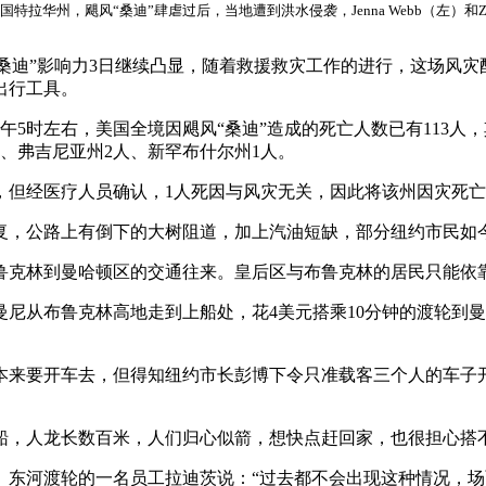
国特拉华州，飓风“桑迪”肆虐过后，当地遭到洪水侵袭，Jenna Webb（左）和Zoe 
“桑迪”影响力3日继续凸显，随着救援救灾工作的进行，这场风灾酿
出行工具。
5时左右，美国全境因飓风“桑迪”造成的死亡人数已有113人，
人、弗吉尼亚州2人、新罕布什尔州1人。
，但经医疗人员确认，1人死因与风灾无关，因此将该州因灾死亡
复，公路上有倒下的大树阻道，加上汽油短缺，部分纽约市民如
鲁克林到曼哈顿区的交通往来。皇后区与布鲁克林的居民只能依
尼从布鲁克林高地走到上船处，花4美元搭乘10分钟的渡轮到
本来要开车去，但得知纽约市长彭博下令只准载客三个人的车子
着搭船，人龙长数百米，人们归心似箭，想快点赶回家，也很担心
。东河渡轮的一名员工拉迪茨说：“过去都不会出现这种情况，场