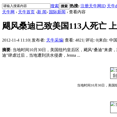
搜索
热搜:
注册天牛网ID
天牛d
搜索
天牛网
›
天牛首页
›
新 闻
›
国际新闻
›
查看内容
飓风桑迪已致美国113人死亡 
2012-11-4 11:10
|
发布者:
天牛采编
|
查看: 4821
|
评论: 0
|
来自: 中
摘要
: 当地时间10月30日，美国纽约皇后区，飓风“桑迪”来
迪”肆虐过后，当地遭到洪水侵袭，Jenna ...
当地时间10月30日，美